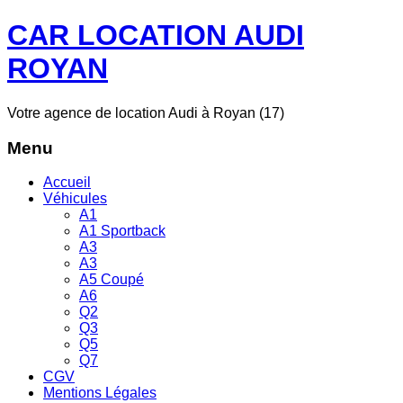
CAR LOCATION AUDI
ROYAN
Votre agence de location Audi à Royan (17)
Menu
Accueil
Véhicules
A1
A1 Sportback
A3
A3
A5 Coupé
A6
Q2
Q3
Q5
Q7
CGV
Mentions Légales